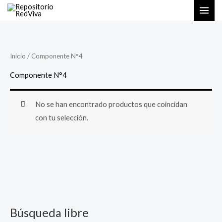
Ir
al
contenido
Inicio
/ Componente N°4
Componente N°4
No se han encontrado productos que coincidan
con tu selección.
Búsqueda libre
B