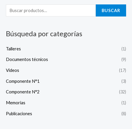
u
s
BUSCAR
c
a
Búsqueda por categorías
r
p
Talleres
(1)
o
Documentos técnicos
(9)
r
:
Videos
(17)
Componente N°1
(3)
Componente N°2
(32)
Memorias
(1)
Publicaciones
(8)